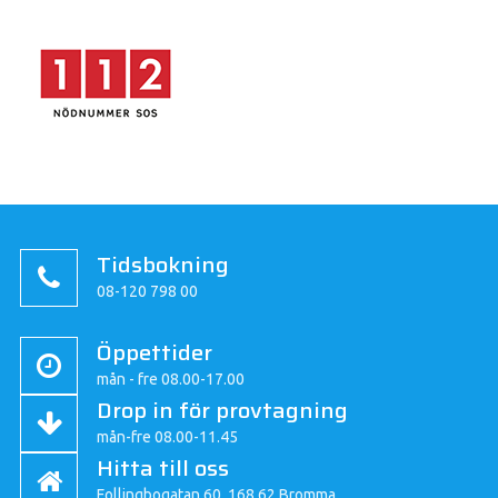
Tidsbokning
08-120 798 00
Öppettider
mån - fre 08.00-17.00
Drop in för provtagning
mån-fre 08.00-11.45
Hitta till oss
Follingbogatan 60, 168 62 Bromma