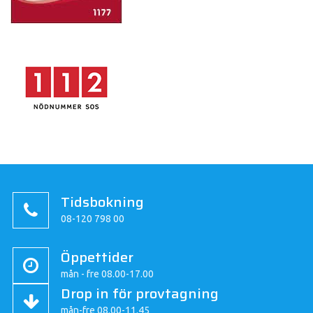
Tidsbokning
08-120 798 00
Öppettider
mån - fre 08.00-17.00
Drop in för provtagning
mån-fre 08.00-11.45