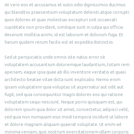
At vero eos et accusamus et iusto odio dignissimos ducimus
qui blanditiis praesentium voluptatum deleniti atque corrupti
quos dolores et quas molestias excepturi sint occaecati
cupiditate non provident, similique sunt in culpa qui officia
deserunt mollitia animi, id est laborum et dolorum fuga. Et
harum quidem rerum facilis est et expedita distinctio.
Sed ut perspiciatis unde omnis iste natus error sit
voluptatem accusantium doloremque laudantium, totam rem
aperiam, eaque ipsa quae ab illo inventore veritatis et quasi
architecto beatae vitae dicta sunt explicabo. Nemo enim
ipsam voluptatem quia voluptas sit aspernatur aut odit aut
fugit, sed quia consequuntur magni dolores eos qui ratione
voluptatem sequi nesciunt. Neque porro quisquam est, qui
dolorem ipsum quia dolor sit amet, consectetur, adipisci velit,
sed quia non numquam eius modi tempora incidunt ut labore
et dolore magnam aliquam quaerat voluptate. Ut enim ad
minima veniam, quis nostrum exercitationem ullam corporis