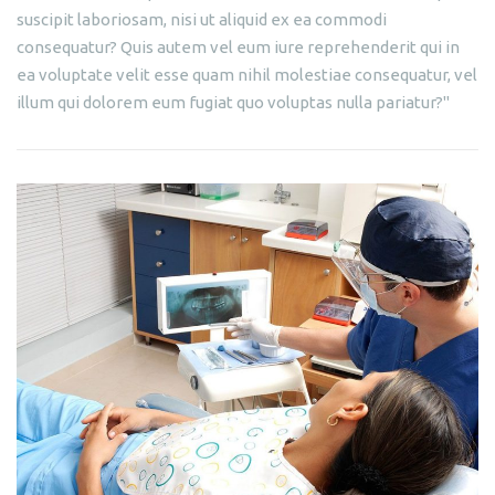
suscipit laboriosam, nisi ut aliquid ex ea commodi
consequatur? Quis autem vel eum iure reprehenderit qui in
ea voluptate velit esse quam nihil molestiae consequatur, vel
illum qui dolorem eum fugiat quo voluptas nulla pariatur?"