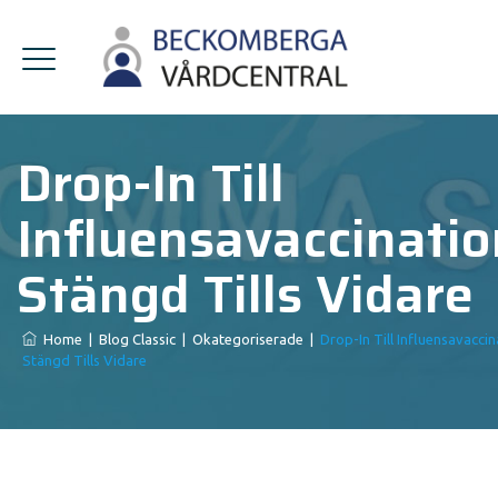
Drop-In Till
Influensavaccinati
Stängd Tills Vidare
Home
|
Blog Classic
|
Okategoriserade
|
Drop-In Till Influensavacci
Stängd Tills Vidare