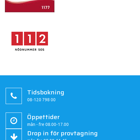
Tidsbokning
08-120 798 00
Öppettider
mån - fre 08.00-17.00
Drop in för provtagning