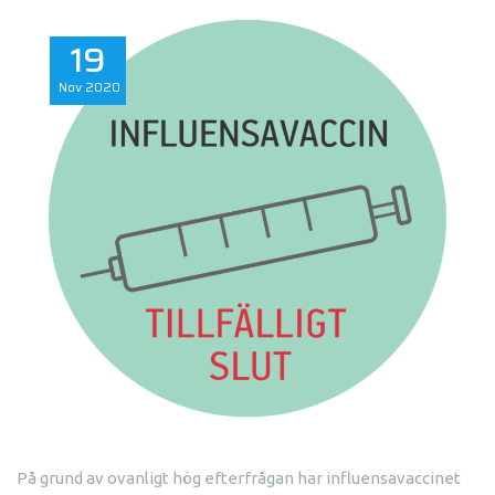
19
Nov
2020
På grund av ovanligt hög efterfrågan har influensavaccinet