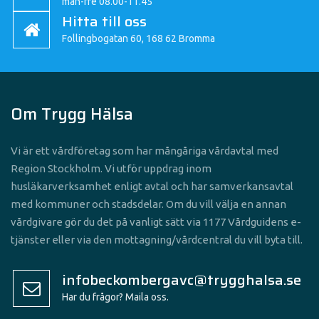
mån-fre 08.00-11.45
Hitta till oss
Follingbogatan 60, 168 62 Bromma
Om Trygg Hälsa
Vi är ett vårdföretag som har mångåriga vårdavtal med
Region Stockholm. Vi utför uppdrag inom
husläkarverksamhet enligt avtal och har samverkansavtal
med kommuner och stadsdelar. Om du vill välja en annan
vårdgivare gör du det på vanligt sätt via 1177 Vårdguidens e-
tjänster eller via den mottagning/vårdcentral du vill byta till.
infobeckombergavc@trygghalsa.se
Har du frågor? Maila oss.