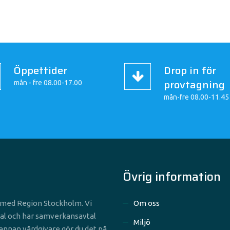
Öppettider
Drop in för
provtagning
mån - fre 08.00-17.00
mån-fre 08.00-11.45
Övrig information
l med Region Stockholm. Vi
Om oss
al och har samverkansavtal
Miljö
annan vårdgivare gör du det på