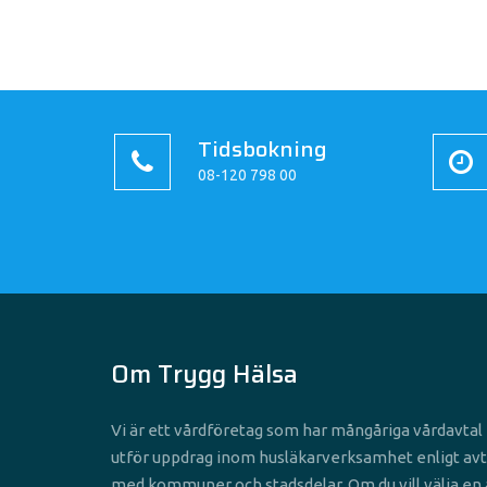
Tidsbokning
08-120 798 00
Om Trygg Hälsa
Vi är ett vårdföretag som har mångåriga vårdavta
utför uppdrag inom husläkarverksamhet enligt avt
med kommuner och stadsdelar. Om du vill välja en 